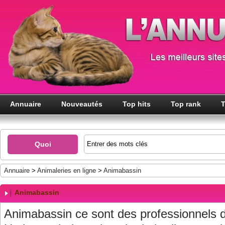
Annuaire
Nouveautés
Top hits
Top rank
T
Quoi
Annuaire
>
Animaleries en ligne
>
Animabassin
Animabassin
Animabassin ce sont des professionnels d