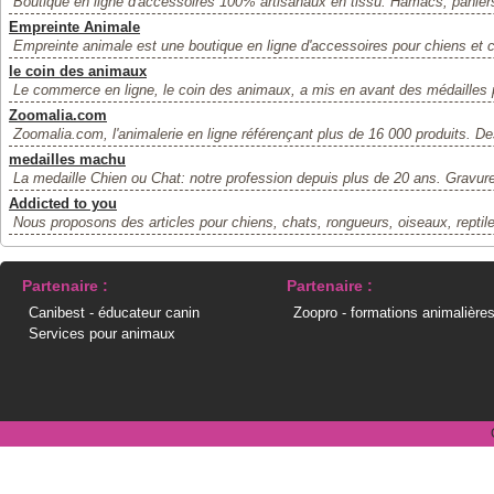
Boutique en ligne d'accessoires 100% artisanaux en tissu. Hamacs, paniers
Empreinte Animale
Empreinte animale est une boutique en ligne d'accessoires pour chiens et c
le coin des animaux
Le commerce en ligne, le coin des animaux, a mis en avant des médailles 
Zoomalia.com
Zoomalia.com, l'animalerie en ligne référençant plus de 16 000 produits. Des
medailles machu
La medaille Chien ou Chat: notre profession depuis plus de 20 ans. Gravure
Addicted to you
Nous proposons des articles pour chiens, chats, rongueurs, oiseaux, reptile
Partenaire :
Partenaire :
Canibest - éducateur canin
Zoopro - formations animalière
Services pour animaux