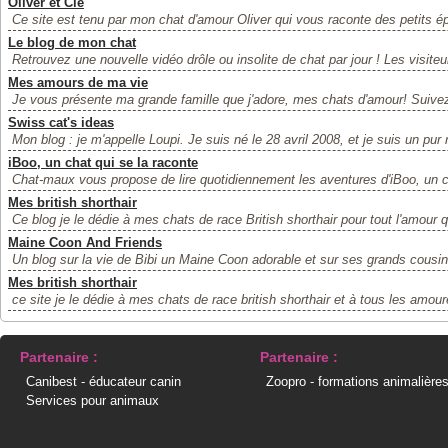
Oliver et Cie
Ce site est tenu par mon chat d'amour Oliver qui vous raconte des petits épi
Le blog de mon chat
Retrouvez une nouvelle vidéo drôle ou insolite de chat par jour ! Les visiteur
Mes amours de ma vie
Je vous présente ma grande famille que j'adore, mes chats d'amour! Suivez 
Swiss cat's ideas
Mon blog : je m'appelle Loupi. Je suis né le 28 avril 2008, et je suis un pur 
iBoo, un chat qui se la raconte
Chat-maux vous propose de lire quotidiennement les aventures d'iBoo, un ch
Mes british shorthair
Ce blog je le dédie à mes chats de race British shorthair pour tout l'amour q
Maine Coon And Friends
Un blog sur la vie de Bibi un Maine Coon adorable et sur ses grands cousins
Mes british shorthair
ce site je le dédie à mes chats de race british shorthair et à tous les amour
Partenaire :
Partenaire :
Canibest - éducateur canin
Zoopro - formations animalière
Services pour animaux