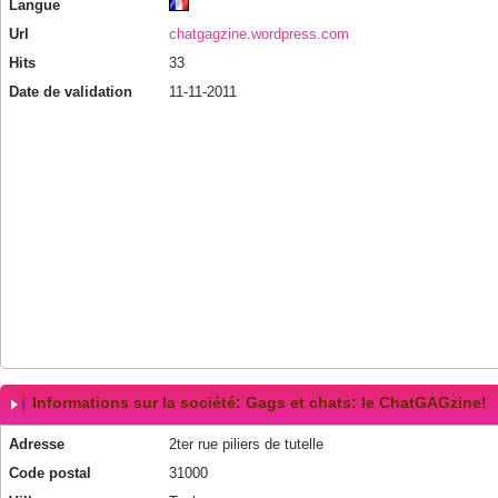
Langue
Url
chatgagzine.wordpress.com
Hits
33
Date de validation
11-11-2011
Informations sur la société: Gags et chats: le ChatGAGzine!
Adresse
2ter rue piliers de tutelle
Code postal
31000