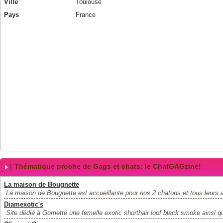
Ville
Toulouse
Pays
France
Thématique proche de Gags et chats: le ChatGAGzine!
La maison de Bougnette
La maison de Bougnette est accueillante pour nos 2 chatons et tous leurs a
Diamexotic's
Site dédié à Gomette une femelle exotic shorthair loof black smoke ainsi qu