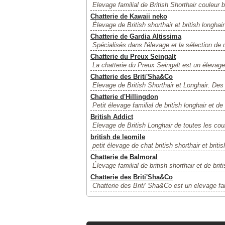
Elevage familial de British Shorthair couleur bl
Chatterie de Kawaii neko
Élevage de British shorthair et british longha
Chatterie de Gardia Altissima
Spécialisés dans l'élevage et la sélection de 
Chatterie du Preux Seingalt
La chatterie du Preux Seingalt est un élevage f
Chatterie des Briti'Sha&Co
Elevage de British Shorthair et Longhair. Des 
Chatterie d'Hillingdon
Petit élevage familial de british longhair et de
British Addict
Elevage de British Longhair de toutes les cou
british de leomile
petit élevage de chat british shorthair et briti
Chatterie de Balmoral
Élevage familial de british shorthair et de briti
Chatterie des Briti'Sha&Co
Chatterie des Briti' Sha&Co est un elevage fami