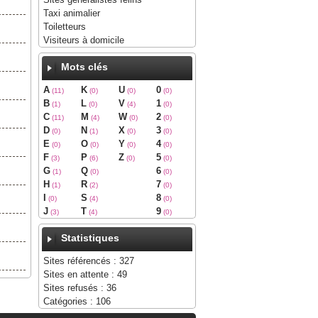
Taxi animalier
Toiletteurs
Visiteurs à domicile
Mots clés
A
K
U
0
(11)
(0)
(0)
(0)
B
L
V
1
(1)
(0)
(4)
(0)
C
M
W
2
(11)
(4)
(0)
(0)
D
N
X
3
(0)
(1)
(0)
(0)
E
O
Y
4
(0)
(0)
(0)
(0)
F
P
Z
5
(3)
(6)
(0)
(0)
G
Q
6
(1)
(0)
(0)
H
R
7
(1)
(2)
(0)
I
S
8
(0)
(4)
(0)
J
T
9
(3)
(4)
(0)
Statistiques
Sites référencés : 327
Sites en attente : 49
Sites refusés : 36
Catégories : 106