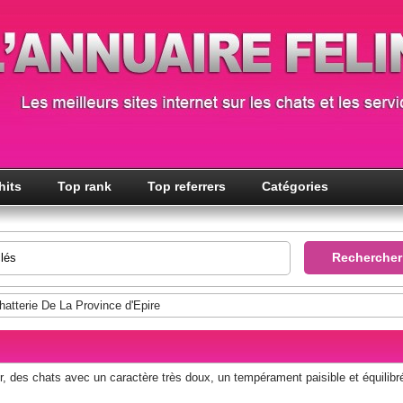
hits
Top rank
Top referrers
Catégories
hatterie De La Province d'Epire
air, des chats avec un caractère très doux, un tempérament paisible et équilibr