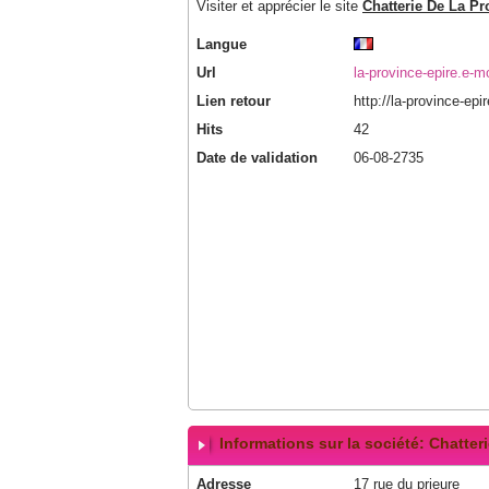
Visiter et apprécier le site
Chatterie De La Pr
Langue
Url
la-province-epire.e-
Lien retour
http://la-province-ep
Hits
42
Date de validation
06-08-2735
Informations sur la société: Chatter
Adresse
17 rue du prieure