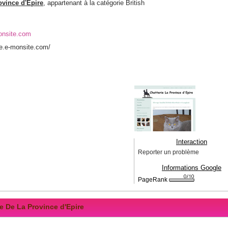
ovince d'Epire
, appartenant à la catégorie
British
monsite.com
ire.e-monsite.com/
Interaction
Reporter un problème
Informations Google
PageRank
ie De La Province d'Epire