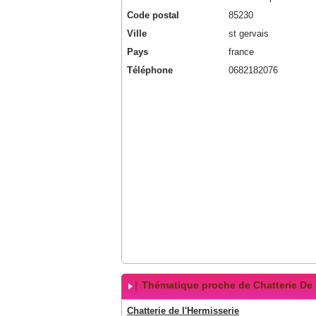
Code postal
85230
Ville
st gervais
Pays
france
Téléphone
0682182076
Thématique proche de Chatterie De 
Chatterie de l'Hermisserie