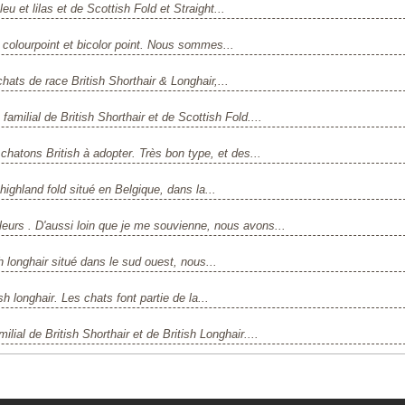
eu et lilas et de Scottish Fold et Straight...
ir colourpoint et bicolor point. Nous sommes...
chats de race British Shorthair & Longhair,...
amilial de British Shorthair et de Scottish Fold....
chatons British à adopter. Très bon type, et des...
 highland fold situé en Belgique, dans la...
leurs . D'aussi loin que je me souvienne, nous avons...
sh longhair situé dans le sud ouest, nous...
sh longhair. Les chats font partie de la...
lial de British Shorthair et de British Longhair....