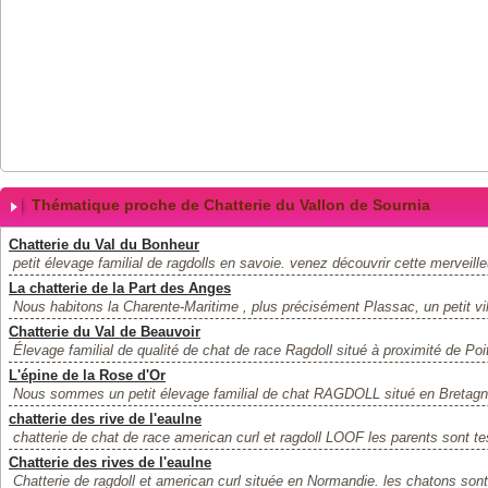
Thématique proche de Chatterie du Vallon de Sournia
Chatterie du Val du Bonheur
petit élevage familial de ragdolls en savoie. venez découvrir cette merveille
La chatterie de la Part des Anges
Nous habitons la Charente-Maritime , plus précisément Plassac, un petit vill
Chatterie du Val de Beauvoir
Élevage familial de qualité de chat de race Ragdoll situé à proximité de Poi
L'épine de la Rose d'Or
Nous sommes un petit élevage familial de chat RAGDOLL situé en Bretagne
chatterie des rive de l'eaulne
chatterie de chat de race american curl et ragdoll LOOF les parents sont tes
Chatterie des rives de l'eaulne
Chatterie de ragdoll et american curl située en Normandie. les chatons sont