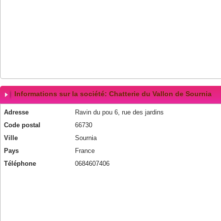
Informations sur la société: Chatterie du Vallon de Sournia
Adresse
Ravin du pou 6, rue des jardins
Code postal
66730
Ville
Sournia
Pays
France
Téléphone
0684607406