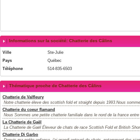
Informations sur la société: Chatterie des Câlins
Ville
Ste-Julie
Pays
Québec
Téléphone
514-835-6503
Thématique proche de Chatterie des Câlins
Chatterie de Valfleury
Notre chatterie éleve des scottish fold et straight depuis 1993.Nous somme
Chatterie du coeur flamand
Nous Sommes une petite chatterie familiale dans le nord de la france entre 
La Chatterie de Gaël
La Chatterie de Gaël Éleveur de chats de race Scottish Fold et British Short
Chatterie Di Garbo
Depuis ma petite enfance, j'ai grandi entouré de chats, notamment des sia