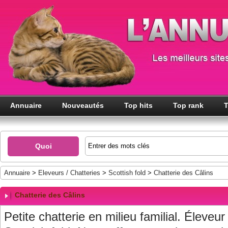
Annuaire
Nouveautés
Top hits
Top rank
T
Quoi
Annuaire
>
Eleveurs / Chatteries
>
Scottish fold
>
Chatterie des Câlins
Chatterie des Câlins
Petite chatterie en milieu familial. Éleveu