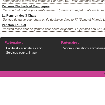
notre pension ouvrira ses portes le 1 er aout 2012. nous sommes situés dan
Pension Chatbada et Compagnie
Pension tout confort pour petits animaux (chiens exclus) et chats où ils so
La Pension des 3 Chats
Service de garde pour chats en ile-de-france dans le 77 (Seine et Marne), 
Pension Lou Cat
Pension féline haut de gamme pour chats exigeants. La pension Lou Cat, si
Partenaire :
Partenaire :
Canibest - éducateur canin
Zoopro - formations animalière
Services pour animaux