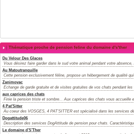
Thématique proche de pension feline du domaine d's'ther
Du Velour Des Glaces
Vous désirez faire garder dans le sud votre animal pendant votre absenc
Au Matoutranquille
Cette pension exclusivement féline, propose un hébergement de qualité qui r
Zanimovac
Echange de garde gratuite et de visites gratuites de vos chats pendant les 
aux caprices des chats
Finie la pension triste et sombre... Aux caprices des chats vous accueille 
4 Pat'Sitter
Au coeur des VOSGES, 4 PAT’SITTER est spécialisé dans les services dé
Dogattitude06
Description des services DogAttitude de pension pour chats. Caractéristiqu
Le domaine d'S'Ther