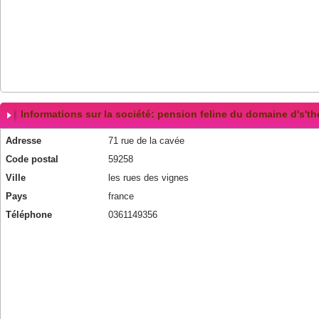
Informations sur la société: pension feline du domaine d's'th
Adresse
71 rue de la cavée
Code postal
59258
Ville
les rues des vignes
Pays
france
Téléphone
0361149356