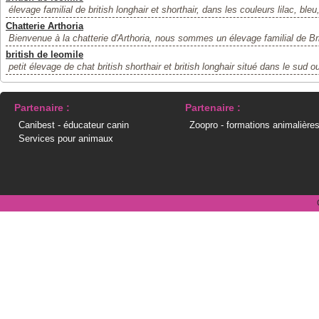
élevage familial de british longhair et shorthair, dans les couleurs lilac, bleu
Chatterie Arthoria
Bienvenue à la chatterie d'Arthoria, nous sommes un élevage familial de Brit
british de leomile
petit élevage de chat british shorthair et british longhair situé dans le sud o
Partenaire :
Partenaire :
Canibest - éducateur canin
Zoopro - formations animalière
Services pour animaux