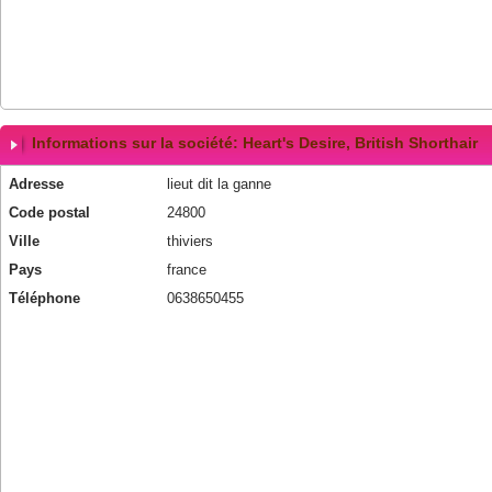
Informations sur la société: Heart's Desire, British Shorthair
Adresse
lieut dit la ganne
Code postal
24800
Ville
thiviers
Pays
france
Téléphone
0638650455