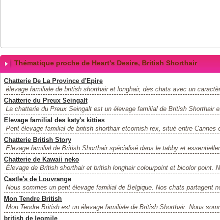
Thématique proche de Heart's Desire, British Shorthair
Chatterie De La Province d'Epire
élevage familiale de british shorthair et longhair, des chats avec un caractèr
Chatterie du Preux Seingalt
La chatterie du Preux Seingalt est un élevage familial de British Shorthair e
Elevage familial des katy's kitties
Petit élevage familial de british shorthair etcornish rex, situé entre Cannes
Chatterie British Story
Elevage familial de British Shorthair spécialisé dans le tabby et essentielle
Chatterie de Kawaii neko
Élevage de British shorthair et british longhair colourpoint et bicolor point
Castle's de Louvrange
Nous sommes un petit élevage familial de Belgique. Nos chats partagent notr
Mon Tendre British
Mon Tendre British est un élevage familiale de British Shorthair. Nous som
british de leomile