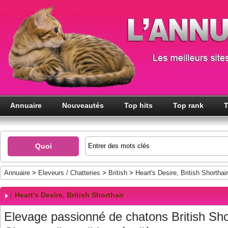
Annuaire
Nouveautés
Top hits
Top rank
T
Quoi
Annuaire
>
Eleveurs / Chatteries
>
British
>
Heart's Desire, British Shorthair
Heart's Desire, British Shorthair
Elevage passionné de chatons British Sh