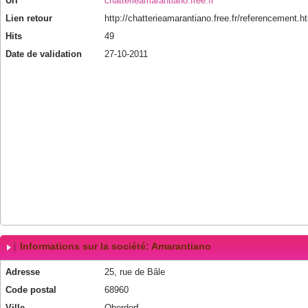
Url
chatterieamarantiano.free.fr
Lien retour
http://chatterieamarantiano.free.fr/referencement.h
Hits
49
Date de validation
27-10-2011
Informations sur la société: Amarantiano
Adresse
25, rue de Bâle
Code postal
68960
Ville
Oberdorf