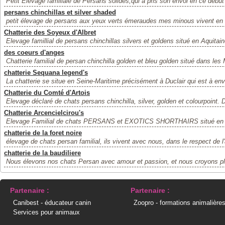
Petit Elevage familiale de Persans solides,qui a pris son envol en ce début
persans chinchillas et silver shaded
petit élevage de persans aux yeux verts émeraudes mes minous vivent en tot
Chatterie des Soyeux d'Albret
Elevage famillial de persans chinchillas silvers et goldens situé en Aquitain
des coeurs d'anges
Chatterie familial de persan chinchilla golden et bleu golden situé dans les 
chatterie Sequana legend's
La chatterie se situe en Seine-Maritime précisément à Duclair qui est à env
Chatterie du Comté d'Artois
Elevage déclaré de chats persans chinchilla, silver, golden et colourpoint. 
Chatterie Arcencielcirou's
Elevage Familial de chats PERSANS et EXOTICS SHORTHAIRS situé en Av
chatterie de la foret noire
élevage de chats persan familial, ils vivent avec nous, dans le respect de l
chatterie de la baudiliere
Nous élevons nos chats Persan avec amour et passion, et nous croyons plut
Partenaire :
Partenaire :
Canibest - éducateur canin
Zoopro - formations animalière
Services pour animaux