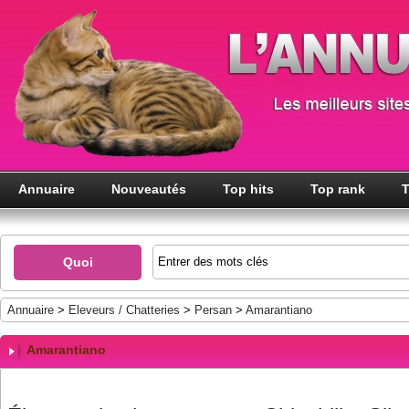
Annuaire
Nouveautés
Top hits
Top rank
T
Quoi
Annuaire
>
Eleveurs / Chatteries
>
Persan
>
Amarantiano
Amarantiano