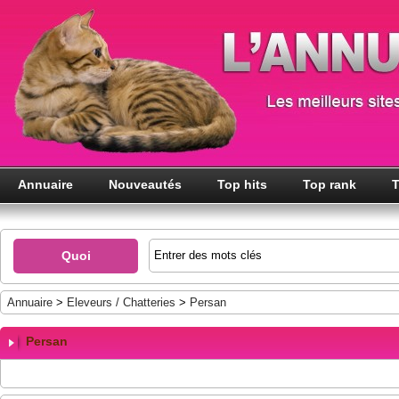
Annuaire
Nouveautés
Top hits
Top rank
T
Quoi
Annuaire
>
Eleveurs / Chatteries
>
Persan
Persan