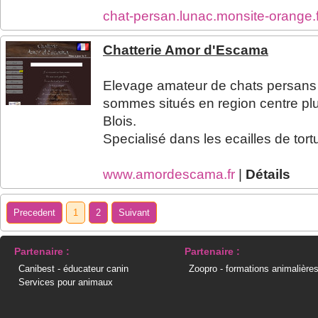
chat-persan.lunac.monsite-orange.
Chatterie Amor d'Escama
Elevage amateur de chats persans 
sommes situés en region centre plus
Blois.
Specialisé dans les ecailles de tort
www.amordescama.fr
|
Détails
Precedent
1
2
Suivant
Partenaire :
Partenaire :
Canibest - éducateur canin
Zoopro - formations animalière
Services pour animaux