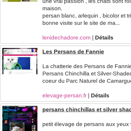
une vrai passion , les chats sont ro
maison.
persan blanc, arlequin , bicolor et tri
bonne visite sur le site de ma...
lenidechadore.com
|
Détails
Les Persans de Fannie
La chatterie des Persans de Fanni
Persans Chinchilla et Silver-Shad
coeur du Parc Naturel de Camargue,
elevage-persan.fr
|
Détails
persans chinchillas et silver sh
petit élevage de persans aux yeux