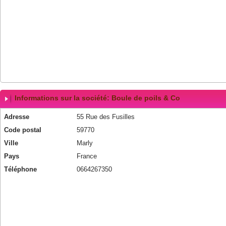
Informations sur la société: Boule de poils & Co
Adresse
55 Rue des Fusilles
Code postal
59770
Ville
Marly
Pays
France
Téléphone
0664267350