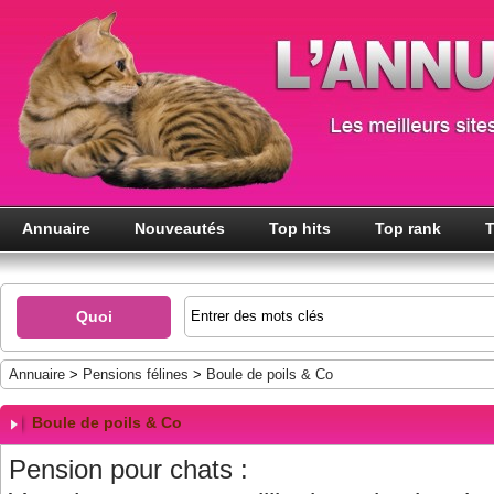
Annuaire
Nouveautés
Top hits
Top rank
T
Quoi
Annuaire
>
Pensions félines
>
Boule de poils & Co
Boule de poils & Co
Pension pour chats :