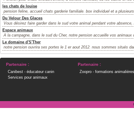
les chats de louise
pension feline, accueil chats garderie familiale. box individuel et a plusieur
Du Velour Des Glaces
Vous désirez faire garder dans le sud votre animal pendant votre absenc
Espace animaux
A la campagne, dans le sud du Cher, notre pension accueille vos animaux 
Le domaine d'S'Ther
notre pension ouvrira ses portes le 1 er aout 2012. nous sommes situés dan
Partenaire :
Partenaire :
Canibest - éducateur canin
Zoopro - formations animalière
Services pour animaux