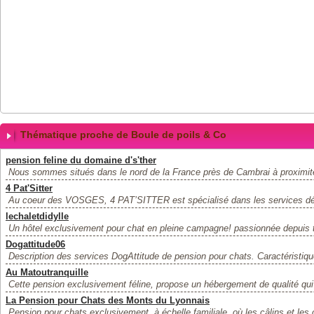
Thématique proche de Boule de poils & Co
pension feline du domaine d's'ther
Nous sommes situés dans le nord de la France près de Cambrai à proximité 
4 Pat'Sitter
Au coeur des VOSGES, 4 PAT’SITTER est spécialisé dans les services dé
lechaletdidylle
Un hôtel exclusivement pour chat en pleine campagne! passionnée depuis t
Dogattitude06
Description des services DogAttitude de pension pour chats. Caractéristiqu
Au Matoutranquille
Cette pension exclusivement féline, propose un hébergement de qualité qui r
La Pension pour Chats des Monts du Lyonnais
Pension pour chats exclusivement, à échelle familiale, où les câlins et les 