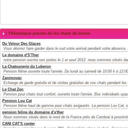
Thématique proche de les chats de louise
Du Velour Des Glaces
Vous désirez faire garder dans le sud votre animal pendant votre absenc
Le domaine d'S'Ther
notre pension ouvrira ses portes le 1 er aout 2012. nous sommes situés dan
La Chatounerie du Luberon
Pension féline ouverte toute l'année. Du lundi au samedi de 10:00 h à 12:00
Zanimovac
Echange de garde gratuite et de visites gratuites de vos chats pendant les 
Le Chat Zen
Pension pour chats tout confort, ouverte toute l'année. Box individuels spac
Pension Lou Cat
Pension féline haut de gamme pour chats exigeants. La pension Lou Cat, si
pension feline du domaine d's'ther
Nous sommes situés dans le nord de la France près de Cambrai à proximité 
CANI CAT'S center